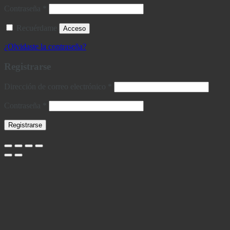
Obligatorio
Contraseña
*
Recuérdame
Acceso
¿Olvidaste la contraseña?
Registrarse
Obligatorio
Dirección de correo electrónico
*
Obligatorio
Contraseña
*
Registrarse