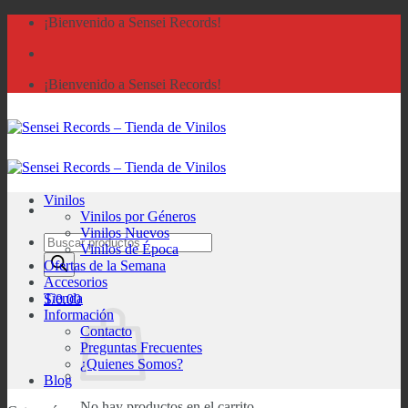
Saltar
¡Bienvenido a Sensei Records!
al
contenido
¡Bienvenido a Sensei Records!
Vinilos
Vinilos por Géneros
Vinilos Nuevos
Búsqueda
Vinilos de Época
de
Ofertas de la Semana
productos
Accesorios
Tienda
S/
0.00
Información
Contacto
Preguntas Frecuentes
¿Quienes Somos?
Blog
No hay productos en el carrito.