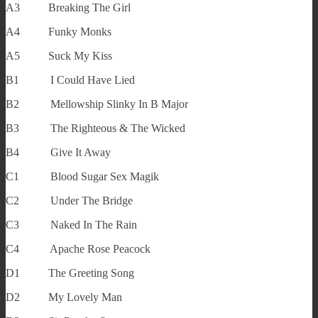
A3 Breaking The Girl
A4 Funky Monks
A5 Suck My Kiss
B1 I Could Have Lied
B2 Mellowship Slinky In B Major
B3 The Righteous & The Wicked
B4 Give It Away
C1 Blood Sugar Sex Magik
C2 Under The Bridge
C3 Naked In The Rain
C4 Apache Rose Peacock
D1 The Greeting Song
D2 My Lovely Man