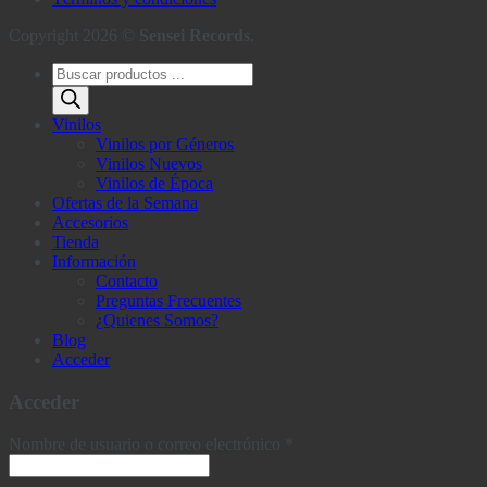
Copyright 2026 ©
Sensei Records
.
Búsqueda
de
productos
Vinilos
Vinilos por Géneros
Vinilos Nuevos
Vinilos de Época
Ofertas de la Semana
Accesorios
Tienda
Información
Contacto
Preguntas Frecuentes
¿Quienes Somos?
Blog
Acceder
Acceder
Obligatorio
Nombre de usuario o correo electrónico
*