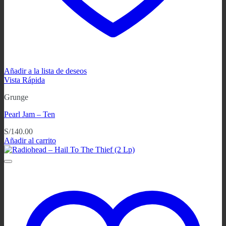
Añadir a la lista de deseos
Vista Rápida
Grunge
Pearl Jam ‎– Ten
S/
140.00
Añadir al carrito