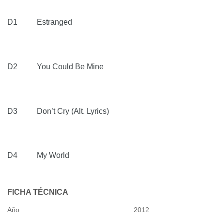
D1 Estranged
D2 You Could Be Mine
D3 Don’t Cry (Alt. Lyrics)
D4 My World
FICHA TÉCNICA
Año
2012