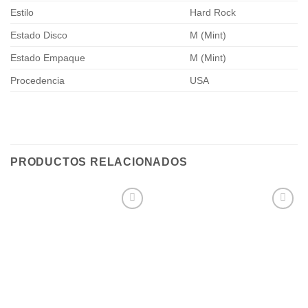
Estilo
Hard Rock
Estado Disco
M (Mint)
Estado Empaque
M (Mint)
Procedencia
USA
PRODUCTOS RELACIONADOS
Añadir
Añadir
a la
a la
lista de
lista de
deseos
deseos