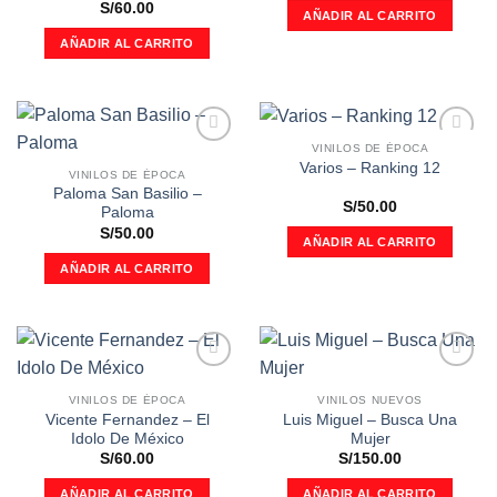
S/
60.00
AÑADIR AL CARRITO
AÑADIR AL CARRITO
VINILOS DE ÉPOCA
Añadir
Añadir
Varios – Ranking 12
a la
a la
VINILOS DE ÉPOCA
lista de
lista de
Paloma San Basilio –
deseos
deseos
S/
50.00
Paloma
S/
50.00
AÑADIR AL CARRITO
AÑADIR AL CARRITO
Añadir
Añadir
a la
a la
VINILOS DE ÉPOCA
VINILOS NUEVOS
lista de
lista de
Vicente Fernandez – El
Luis Miguel – Busca Una
deseos
deseos
Idolo De México
Mujer
S/
60.00
S/
150.00
AÑADIR AL CARRITO
AÑADIR AL CARRITO