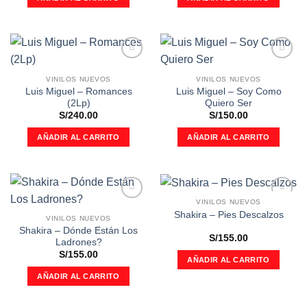
Añadir
Añadir
a la
a la
VINILOS NUEVOS
VINILOS NUEVOS
lista de
lista de
Luis Miguel – Romances
Luis Miguel – Soy Como
deseos
deseos
(2Lp)
Quiero Ser
S/
240.00
S/
150.00
AÑADIR AL CARRITO
AÑADIR AL CARRITO
VINILOS NUEVOS
Añadir
Añadir
Shakira – Pies Descalzos
a la
a la
VINILOS NUEVOS
lista de
lista de
Shakira – Dónde Están Los
deseos
deseos
S/
155.00
Ladrones?
S/
155.00
AÑADIR AL CARRITO
AÑADIR AL CARRITO