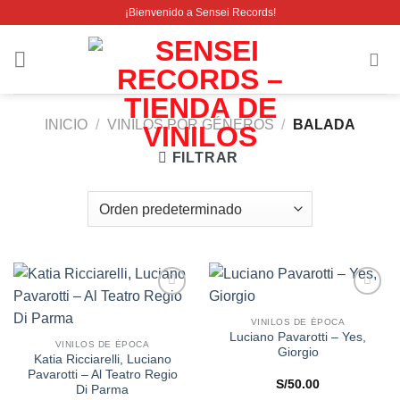
Saltar
¡Bienvenido a Sensei Records!
al
contenido
INICIO
/
VINILOS POR GÉNEROS
/
BALADA
FILTRAR
Añadir
Añadir
a la
a la
VINILOS DE ÉPOCA
lista de
lista de
Luciano Pavarotti – Yes,
VINILOS DE ÉPOCA
deseos
deseos
Giorgio
Katia Ricciarelli, Luciano
Pavarotti – Al Teatro Regio
S/
50.00
Di Parma