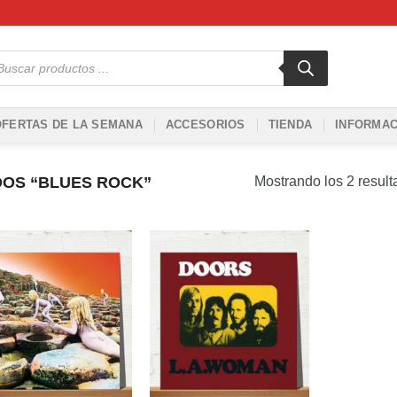
squeda
ductos
OFERTAS DE LA SEMANA
ACCESORIOS
TIENDA
INFORMAC
OS “BLUES ROCK”
Mostrando los 2 resul
Añadir
Añadir
a la
a la
lista de
lista de
deseos
deseos