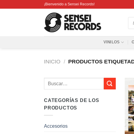
Saltar
¡Bienvenido a Sensei Records!
al
contenido
Bú
de
pro
VINILOS
INICIO
/
PRODUCTOS ETIQUETAD
Buscar
por:
CATEGORÍAS DE LOS
PRODUCTOS
Accesorios