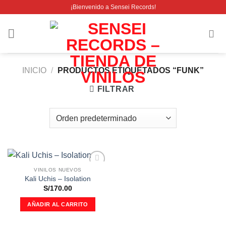
Saltar
¡Bienvenido a Sensei Records!
al
contenido
INICIO
/
PRODUCTOS ETIQUETADOS “FUNK”
FILTRAR
VINILOS NUEVOS
Añadir
Kali Uchis ‎– Isolation
a la
S/
170.00
lista de
deseos
AÑADIR AL CARRITO