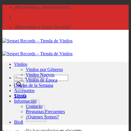
Saltar
¡Bienvenido a Sensei Records!
al
contenido
¡Bienvenido a Sensei Records!
Vinilos
Vinilos por Géneros
Vinilos Nuevos
Búsqueda
Vinilos de Época
de
Ofertas de la Semana
productos
Accesorios
Tienda
S/
0.00
Información
Contacto
Preguntas Frecuentes
¿Quienes Somos?
Blog
No hay productos en el carrito.