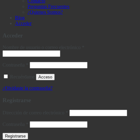
Contacto
Preguntas Frecuentes
¿Quienes Somos?
Blog
Acceder
Acceder
Obligatorio
Nombre de usuario o correo electrónico
*
Obligatorio
Contraseña
*
Recuérdame
Acceso
¿Olvidaste la contraseña?
Registrarse
Obligatorio
Dirección de correo electrónico
*
Obligatorio
Contraseña
*
Registrarse