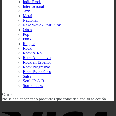
Indie Rock
Internacional
Jazz
Metal
Nacional
New Wave / Post Punk
Otros
Pop
Punk
Reggae
Rock
Rock & Roll
Rock Alternativo
Rock en Español
Rock Progresivo
Rock Psicodélico
Salsa
Soul / R & B
Soundtracks
Carrito
No se han encontrado productos que coincidan con tu selección.