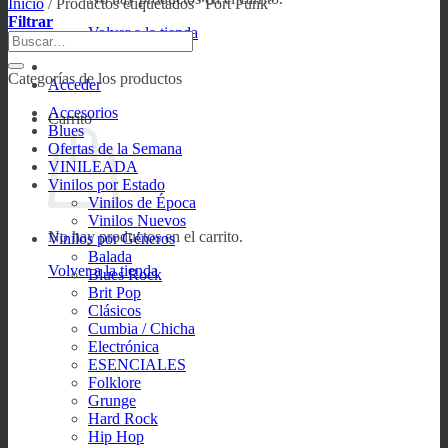
Inicio
/
Productos etiquetados “Port Punk”
Filtrar
Volver a la tienda
Buscar
por:
Categorías de los productos
Acceder
Accesorios
Carrito
Blues
Ofertas de la Semana
VINILEADA
Vinilos por Estado
Vinilos de Época
Vinilos Nuevos
No hay productos en el carrito.
Vinilos por Géneros
Balada
Volver a la tienda
Blues Rock
Brit Pop
Clásicos
Cumbia / Chicha
Electrónica
ESENCIALES
Folklore
Grunge
Hard Rock
Hip Hop