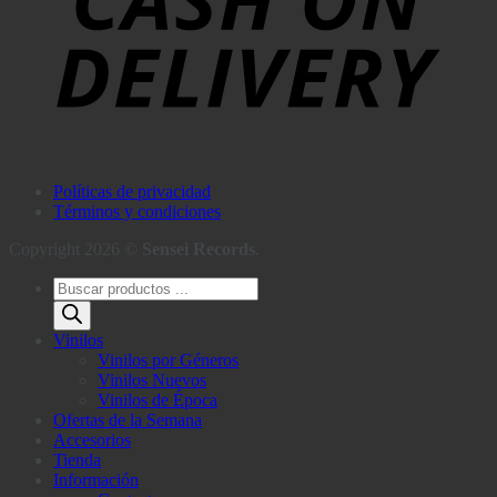
Políticas de privacidad
Términos y condiciones
Copyright 2026 ©
Sensei Records
.
Búsqueda
de
productos
Vinilos
Vinilos por Géneros
Vinilos Nuevos
Vinilos de Época
Ofertas de la Semana
Accesorios
Tienda
Información