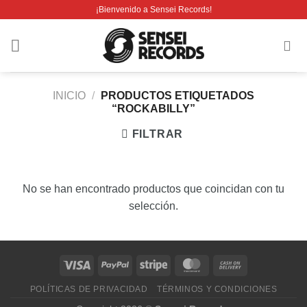
Saltar
¡Bienvenido a Sensei Records!
al
contenido
INICIO
/
PRODUCTOS ETIQUETADOS
“ROCKABILLY”
FILTRAR
No se han encontrado productos que coincidan con tu
selección.
POLÍTICAS DE PRIVACIDAD
TÉRMINOS Y CONDICIONES