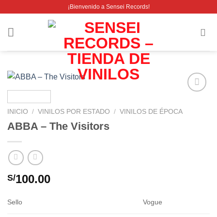
Saltar
¡Bienvenido a Sensei Records!
al
contenido
Añadir
a la
INICIO
/
VINILOS POR ESTADO
/
VINILOS DE ÉPOCA
lista de
ABBA – The Visitors
deseos
100.00
S/
Sello
Vogue