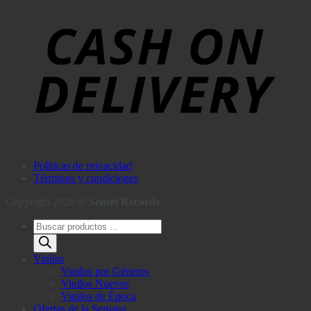
Políticas de privacidad
Términos y condiciones
Copyright 2026 ©
Sensei Records
.
Búsqueda
de
productos
Vinilos
Vinilos por Géneros
Vinilos Nuevos
Vinilos de Época
Ofertas de la Semana