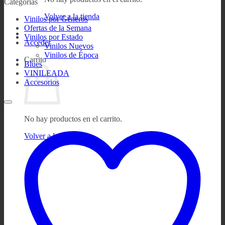
Categorías
Volver a la tienda
Vinilos por Géneros
Ofertas de la Semana
Vinilos por Estado
Acceder
Vinilos Nuevos
Vinilos de Época
Carrito
Blues
VINILEADA
Accesorios
No hay productos en el carrito.
Volver a la tienda