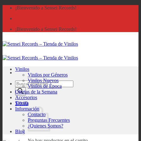
Saltar
¡Bienvenido a Sensei Records!
al
contenido
¡Bienvenido a Sensei Records!
Vinilos
Vinilos por Géneros
Vinilos Nuevos
Búsqueda
Vinilos de Época
de
Ofertas de la Semana
productos
Accesorios
Tienda
S/
0.00
Información
Contacto
Preguntas Frecuentes
¿Quienes Somos?
Blog
No hay productos en el carrito.