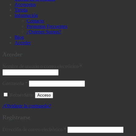
Accesorios
Tienda
Información
Contacto
Preguntas Frecuentes
¿Quienes Somos?
Blog
Acceder
Acceder
Obligatorio
Nombre de usuario o correo electrónico
*
Obligatorio
Contraseña
*
Recuérdame
Acceso
¿Olvidaste la contraseña?
Registrarse
Obligatorio
Dirección de correo electrónico
*