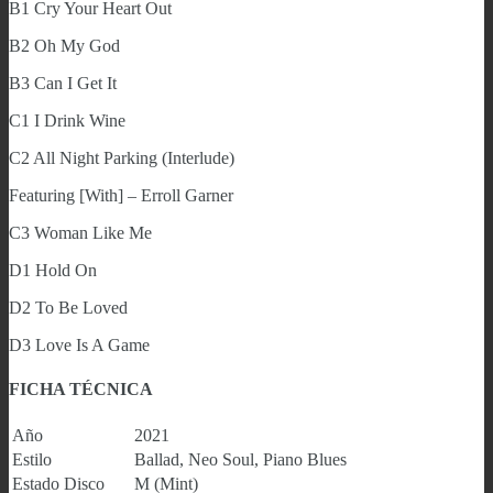
B1 Cry Your Heart Out
B2 Oh My God
B3 Can I Get It
C1 I Drink Wine
C2 All Night Parking (Interlude)
Featuring [With] – Erroll Garner
C3 Woman Like Me
D1 Hold On
D2 To Be Loved
D3 Love Is A Game
FICHA TÉCNICA
Año
2021
Estilo
Ballad, Neo Soul, Piano Blues
Estado Disco
M (Mint)