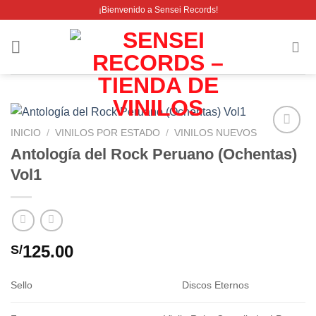
Saltar
¡Bienvenido a Sensei Records!
al
contenido
INICIO
/
VINILOS POR ESTADO
/
VINILOS NUEVOS
Añadir
Antología del Rock Peruano (Ochentas)
a la
Vol1
lista de
deseos
125.00
S/
Sello
Discos Eternos