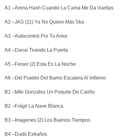
A1
–Arena Hash
Cuando La Cama Me Da Vueltas
A2
–JAS (11)
Ya No Quiero Más Ska
A3
–Autocontrol
Por Tu Amor
A4
–Danai
Tirando La Puerta
A5
–Feiser (2)
Esta Es La Noche
A6
–Del Pueblo Del Barrio
Escalera Al Infierno
B1
–Miki González
Un Poquito De Cariño
B2
–Frágil
La Nave Blanca
B3
–Imagenes (2)
Los Buenos Tiempos
B4
–Dudó
Extraños