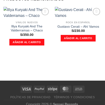
Añadir
Añadir
a la
a la
VINILOS NUEVOS
ROCK EN ESPAÑOL
lista de
lista de
Illya Kuryaki And The
Gustavo Cerati – Ahí Vamos
deseos
deseos
Valderramas – Chaco
S/
230.00
S/
350.00
AÑADIR AL CARRITO
AÑADIR AL CARRITO
POLÍTICAS DE PRIVACIDAD
TÉRMINOS Y CONDICIONES
Copyright 2026 ©
Sensei Records
.