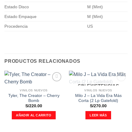
Estado Disco
M (Mint)
Estado Empaque
M (Mint)
Procedencia
US
PRODUCTOS RELACIONADOS
SIN EXISTENCIAS
Añadir
Añadir
a la
a la
VINILOS NUEVOS
VINILOS NUEVOS
lista de
lista de
Tyler, The Creator – Cherry
Milo J – La Vida Era Más
deseos
deseos
Bomb
Corta (2 Lp Gatefold)
S/
220.00
S/
270.00
AÑADIR AL CARRITO
LEER MÁS