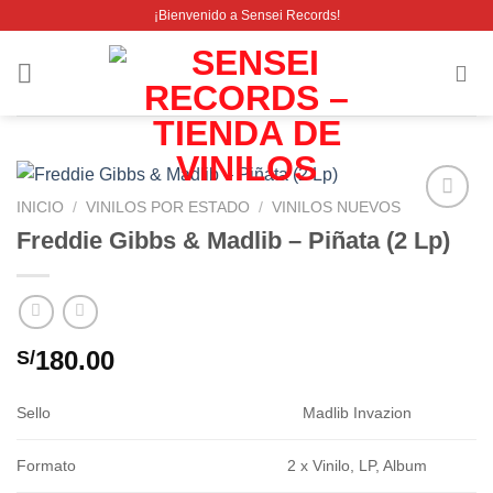
Saltar
¡Bienvenido a Sensei Records!
al
contenido
INICIO
/
VINILOS POR ESTADO
/
VINILOS NUEVOS
Añadir
Freddie Gibbs & Madlib – Piñata (2 Lp)
a la
lista de
deseos
180.00
S/
Sello
Madlib Invazion
Formato
2 x Vinilo, LP, Album