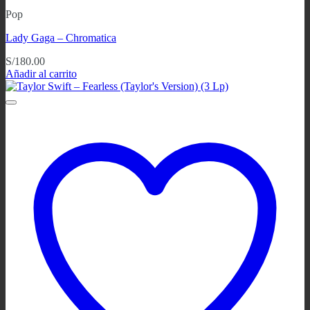
Pop
Lady Gaga ‎– Chromatica
S/
180.00
Añadir al carrito