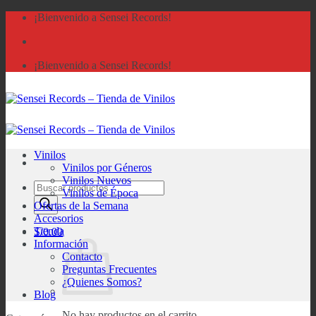
Saltar
¡Bienvenido a Sensei Records!
al
contenido
¡Bienvenido a Sensei Records!
Vinilos
Vinilos por Géneros
Vinilos Nuevos
Búsqueda
Vinilos de Época
de
Ofertas de la Semana
productos
Accesorios
Tienda
S/
0.00
Información
Contacto
Preguntas Frecuentes
¿Quienes Somos?
Blog
No hay productos en el carrito.