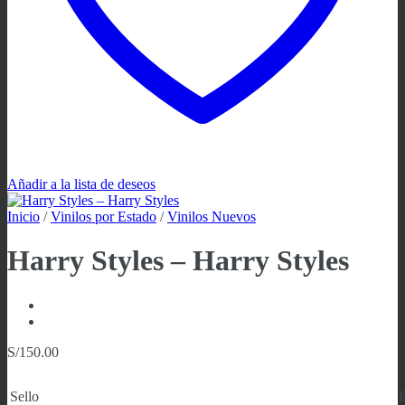
Añadir a la lista de deseos
Inicio
/
Vinilos por Estado
/
Vinilos Nuevos
Harry Styles – Harry Styles
S/
150.00
Sello
E