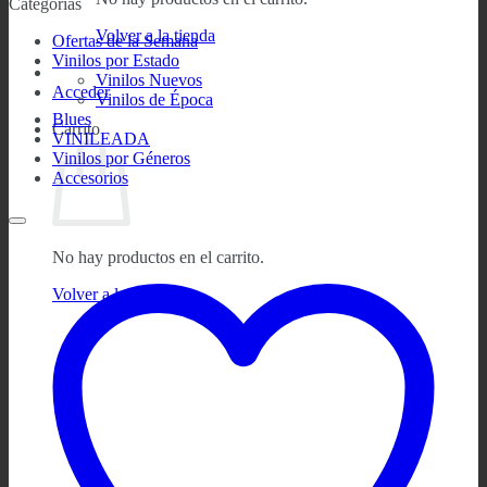
Categorías
Volver a la tienda
Ofertas de la Semana
Vinilos por Estado
Vinilos Nuevos
Acceder
Vinilos de Época
Blues
Carrito
VINILEADA
Vinilos por Géneros
Accesorios
No hay productos en el carrito.
Volver a la tienda