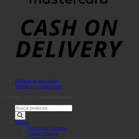
Políticas de privacidad
Términos y condiciones
Copyright 2026 ©
Sensei Records
.
Búsqueda
de
productos
Vinilos
Vinilos por Géneros
Vinilos Nuevos