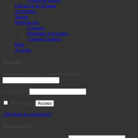
Vinilos de Época
Ofertas de la Semana
Accesorios
Tienda
Información
Contacto
Preguntas Frecuentes
¿Quienes Somos?
Blog
Acceder
Acceder
Obligatorio
Nombre de usuario o correo electrónico
*
Obligatorio
Contraseña
*
Recuérdame
Acceso
¿Olvidaste la contraseña?
Registrarse
Obligatorio