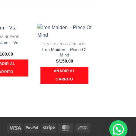
OS NUEVOS
Añadir
Añadir
 Jam ‎– Vs.
VINILOS POR GÉNEROS
a la
a la
Iron Maiden ‎– Piece Of
lista de
lista de
deseos
deseos
180.00
Mind
S/
150.00
ADIR AL
AÑADIR AL
ARRITO
CARRITO