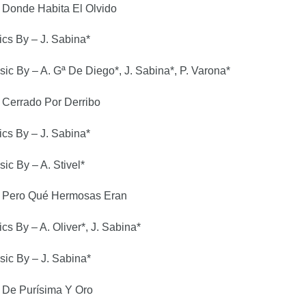
Donde Habita El Olvido
ics By – J. Sabina*
ic By – A. Gª De Diego*, J. Sabina*, P. Varona*
Cerrado Por Derribo
ics By – J. Sabina*
ic By – A. Stivel*
Pero Qué Hermosas Eran
ics By – A. Oliver*, J. Sabina*
ic By – J. Sabina*
De Purísima Y Oro