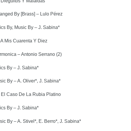
Dieguitos Y Mafaldas
anged By [Brass] – Lulo Pérez
ics By, Music By – J. Sabina*
A Mis Cuarenta Y Diez
rmonica – Antonio Serrano (2)
ics By – J. Sabina*
ic By – A. Oliver*, J. Sabina*
El Caso De La Rubia Platino
ics By – J. Sabina*
ic By – A. Stivel*, E. Berro*, J. Sabina*