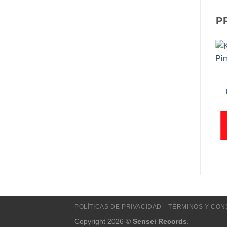
P
VINILOS NUEVOS
Añadir
Añadir
Kali Uchis ‎– Isolation
CLÁSICOS
a la
a la
Charly Garcia ‎– Yendo
lista de
lista de
deseos
deseos
S/
170.00
De La Cama Al Living
S/
180.00
AÑADIR AL
AÑADIR AL
CARRITO
CARRITO
POLÍTICAS DE PRIVACIDAD
TÉRMINOS Y CON
Copyright 2026 ©
Sensei Records
.