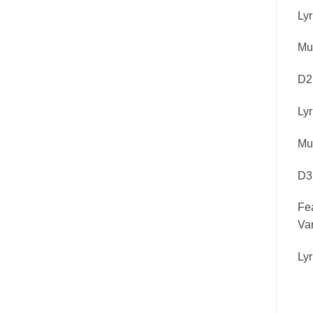
Lyr
Mus
D2
Lyr
Mus
D3
Fea
Va
Lyr