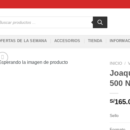
squeda
ductos
OFERTAS DE LA SEMANA
ACCESORIOS
TIENDA
INFORMAC
INICIO
/
Joaqu
Añadir
500 N
a la
lista de
deseos
165.
S/
Sello
Formato