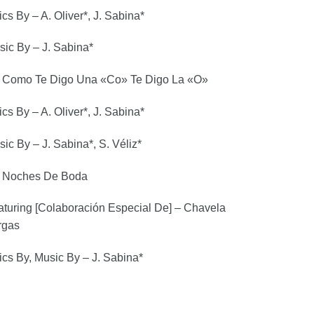
ics By – A. Oliver*, J. Sabina*
ic By – J. Sabina*
Como Te Digo Una «Co» Te Digo La «O»
ics By – A. Oliver*, J. Sabina*
ic By – J. Sabina*, S. Véliz*
Noches De Boda
turing [Colaboración Especial De] – Chavela
rgas
ics By, Music By – J. Sabina*