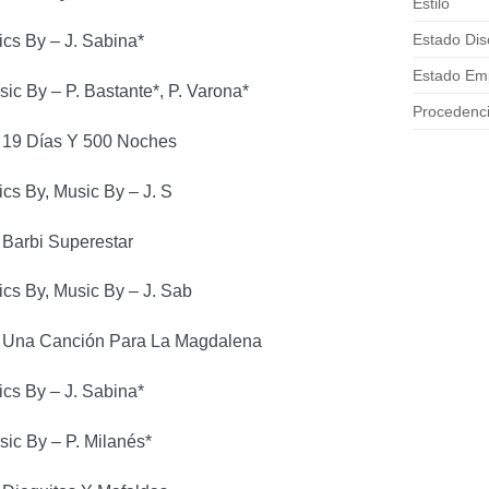
Estilo
Estado Dis
ics By – J. Sabina*
Estado E
ic By – P. Bastante*, P. Varona*
Procedenc
19 Días Y 500 Noches
ics By, Music By – J. S
Barbi Superestar
ics By, Music By – J. Sab
Una Canción Para La Magdalena
ics By – J. Sabina*
ic By – P. Milanés*