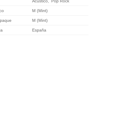
Acústico, Pop Rock
co
M (Mint)
mpaque
M (Mint)
ia
España