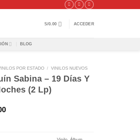
S/
0.00
ACCEDER
IÓN
BLOG
VINILOS POR ESTADO
/
VINILOS NUEVOS
ín Sabina – 19 Días Y
oches (2 Lp)
00
Vinilo, Álbum