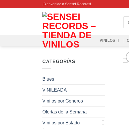
Saltar
¡Bienvenido a Sensei Records!
al
contenido
Bú
de
pro
VINILOS
CATEGORÍAS
Blues
VINILEADA
Vinilos por Géneros
Ofertas de la Semana
Vinilos por Estado