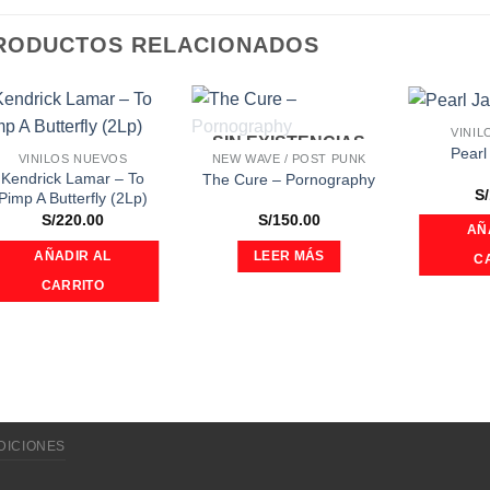
RODUCTOS RELACIONADOS
VINIL
SIN EXISTENCIAS
Añadir
Añadir
Pearl
VINILOS NUEVOS
NEW WAVE / POST PUNK
a la
a la
Kendrick Lamar ‎– To
lista de
lista de
The Cure ‎– Pornography
deseos
deseos
S/
Pimp A Butterfly (2Lp)
S/
220.00
S/
150.00
AÑ
AÑADIR AL
LEER MÁS
C
CARRITO
DICIONES