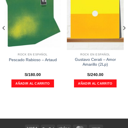
a la
a la
lista de
lista de
deseos
deseos
ROCK EN ESPAÑOL
ROCK EN ESPAÑOL
Gustavo Cerati – Amor
Pescado Rabioso ‎– Artaud
Amarillo (2Lp)
S/
180.00
S/
240.00
AÑADIR AL CARRITO
AÑADIR AL CARRITO