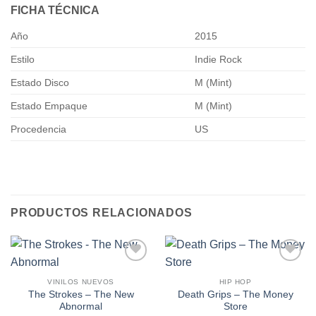
FICHA TÉCNICA
Año
2015
Estilo
Indie Rock
Estado Disco
M (Mint)
Estado Empaque
M (Mint)
Procedencia
US
PRODUCTOS RELACIONADOS
Añadir
Añadir
a la
a la
VINILOS NUEVOS
HIP HOP
lista de
lista de
The Strokes – The New
Death Grips ‎– The Money
deseos
deseos
Abnormal
Store