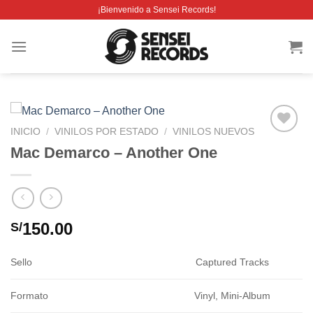
Saltar
¡Bienvenido a Sensei Records!
al
contenido
INICIO
/
VINILOS POR ESTADO
/
VINILOS NUEVOS
Añadir
Mac Demarco – Another One
a la
lista de
deseos
150.00
S/
Sello
Captured Tracks
Formato
Vinyl, Mini-Album