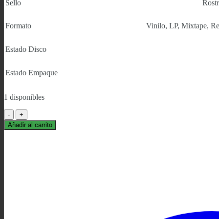
Sello
Rost
Formato
Vinilo, LP, Mixtape, Re
Estado Disco
Estado Empaque
1 disponibles
Mac
Miller
Añadir al carrito
–
I
Love
Life,
Thank
You
cantidad