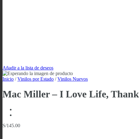
Añadir a la lista de deseos
Inicio
/
Vinilos por Estado
/
Vinilos Nuevos
Mac Miller – I Love Life, Than
S/
145.00