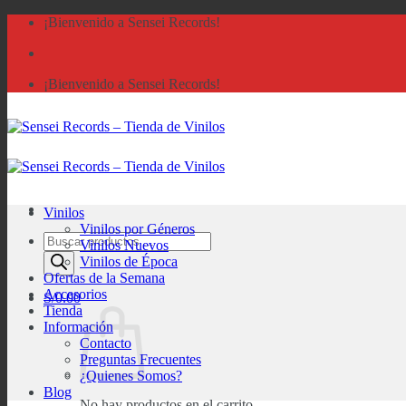
Saltar
¡Bienvenido a Sensei Records!
al
contenido
¡Bienvenido a Sensei Records!
Vinilos
Vinilos por Géneros
Búsqueda
Vinilos Nuevos
de
Vinilos de Época
productos
Ofertas de la Semana
Accesorios
S/
0.00
Tienda
Información
Contacto
Preguntas Frecuentes
¿Quienes Somos?
Blog
No hay productos en el carrito.