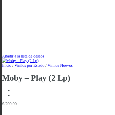
Añadir a la lista de deseos
Inicio
/
Vinilos por Estado
/
Vinilos Nuevos
Moby ‎– Play (2 Lp)
S/
200.00