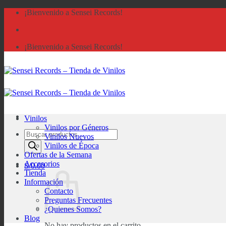
Saltar
¡Bienvenido a Sensei Records!
al
contenido
¡Bienvenido a Sensei Records!
Vinilos
Vinilos por Géneros
Búsqueda
Vinilos Nuevos
de
Vinilos de Época
productos
Ofertas de la Semana
Accesorios
S/
0.00
Tienda
Información
Contacto
Preguntas Frecuentes
¿Quienes Somos?
Blog
No hay productos en el carrito.