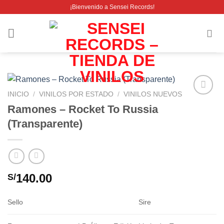
Saltar
¡Bienvenido a Sensei Records!
al
contenido
INICIO
/
VINILOS POR ESTADO
/
VINILOS NUEVOS
Añadir
Ramones – Rocket To Russia
a la
(Transparente)
lista de
deseos
140.00
S/
Sello
Sire