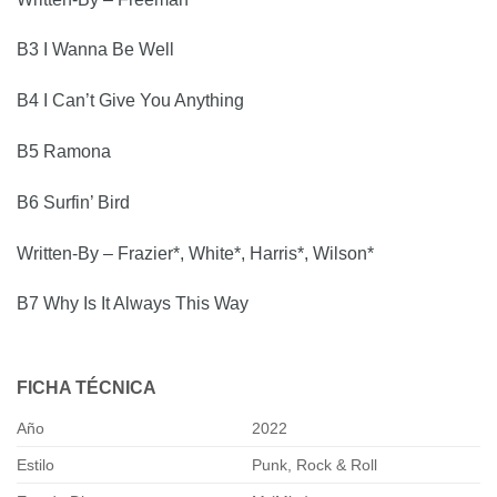
B3 I Wanna Be Well
B4 I Can’t Give You Anything
B5 Ramona
B6 Surfin’ Bird
Written-By – Frazier*, White*, Harris*, Wilson*
B7 Why Is It Always This Way
FICHA TÉCNICA
Año
2022
Estilo
Punk, Rock & Roll