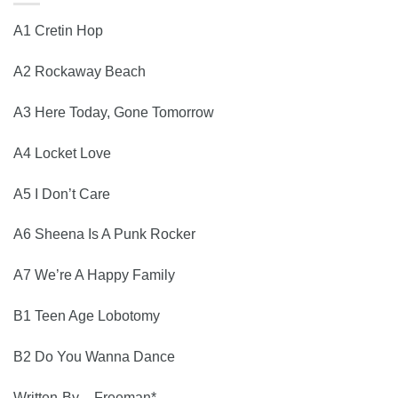
A1 Cretin Hop
A2 Rockaway Beach
A3 Here Today, Gone Tomorrow
A4 Locket Love
A5 I Don’t Care
A6 Sheena Is A Punk Rocker
A7 We’re A Happy Family
B1 Teen Age Lobotomy
B2 Do You Wanna Dance
Written-By – Freeman*