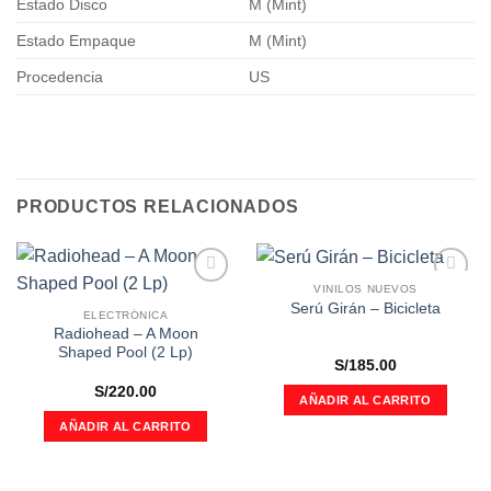
Estado Disco
M (Mint)
Estado Empaque
M (Mint)
Procedencia
US
PRODUCTOS RELACIONADOS
VINILOS NUEVOS
Añadir
Añadir
Serú Girán – Bicicleta
a la
a la
ELECTRÓNICA
lista de
lista de
Radiohead ‎– A Moon
deseos
deseos
Shaped Pool (2 Lp)
S/
185.00
S/
220.00
AÑADIR AL CARRITO
AÑADIR AL CARRITO