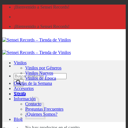
Saltar
¡Bienvenido a Sensei Records!
al
contenido
¡Bienvenido a Sensei Records!
Vinilos
Vinilos por Géneros
Vinilos Nuevos
Búsqueda
Vinilos de Época
de
Ofertas de la Semana
productos
Accesorios
Tienda
S/
0.00
Información
Contacto
Preguntas Frecuentes
¿Quienes Somos?
Blog
No hay productos en el carrito.