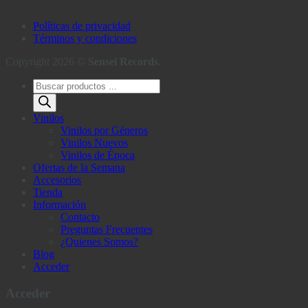
Políticas de privacidad
Términos y condiciones
Copyright 2026 ©
Sensei Records
.
Búsqueda
de
productos
Vinilos
Vinilos por Géneros
Vinilos Nuevos
Vinilos de Época
Ofertas de la Semana
Accesorios
Tienda
Información
Contacto
Preguntas Frecuentes
¿Quienes Somos?
Blog
Acceder
Acceder