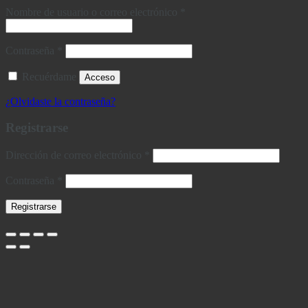
Obligatorio
Nombre de usuario o correo electrónico
*
Obligatorio
Contraseña
*
Recuérdame
Acceso
¿Olvidaste la contraseña?
Registrarse
Obligatorio
Dirección de correo electrónico
*
Obligatorio
Contraseña
*
Registrarse