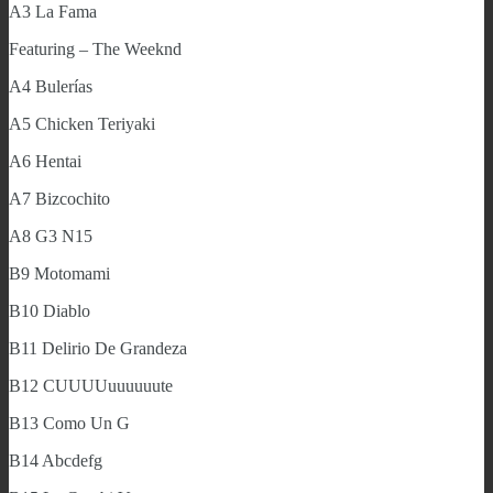
A3 La Fama
Featuring – The Weeknd
A4 Bulerías
A5 Chicken Teriyaki
A6 Hentai
A7 Bizcochito
A8 G3 N15
B9 Motomami
B10 Diablo
B11 Delirio De Grandeza
B12 CUUUUuuuuuute
B13 Como Un G
B14 Abcdefg