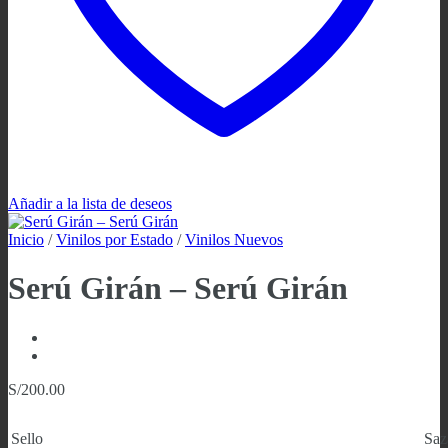
Añadir a la lista de deseos
Inicio
/
Vinilos por Estado
/
Vinilos Nuevos
Serú Girán – Serú Girán
S/
200.00
Sello
Saz