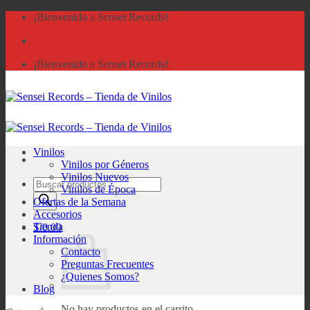
Saltar
¡Bienvenido a Sensei Records!
al
contenido
¡Bienvenido a Sensei Records!
Vinilos
Vinilos por Géneros
Vinilos Nuevos
Búsqueda
Vinilos de Época
de
Ofertas de la Semana
productos
Accesorios
Tienda
S/
0.00
Información
Contacto
Preguntas Frecuentes
¿Quienes Somos?
Blog
No hay productos en el carrito.