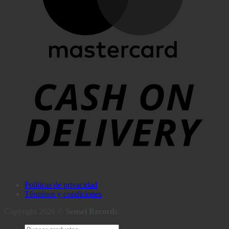
Políticas de privacidad
Términos y condiciones
Copyright 2026 ©
Sensei Records
.
Búsqueda