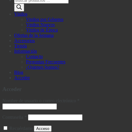
de
productos
Vinilos
Vinilos por Géneros
Vinilos Nuevos
Vinilos de Época
Ofertas de la Semana
Accesorios
Tienda
Información
Contacto
Preguntas Frecuentes
¿Quienes Somos?
Blog
Acceder
Acceder
Obligatorio
Nombre de usuario o correo electrónico
*
Obligatorio
Contraseña
*
Recuérdame
Acceso