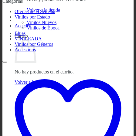
Categorías
Volver a la tienda
Ofertas de la Semana
Vinilos por Estado
Vinilos Nuevos
Acceder
Vinilos de Época
Blues
Carrito
VINILEADA
Vinilos por Géneros
Accesorios
No hay productos en el carrito.
Volver a la tienda