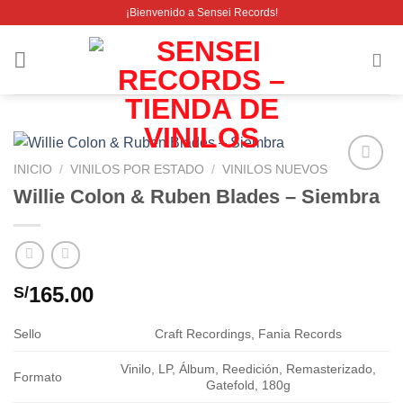
Saltar
¡Bienvenido a Sensei Records!
al
contenido
INICIO
/
VINILOS POR ESTADO
/
VINILOS NUEVOS
Añadir
Willie Colon & Ruben Blades – Siembra
a la
lista de
deseos
165.00
S/
Sello
Craft Recordings, Fania Records
Vinilo, LP, Álbum, Reedición, Remasterizado,
Formato
Gatefold, 180g