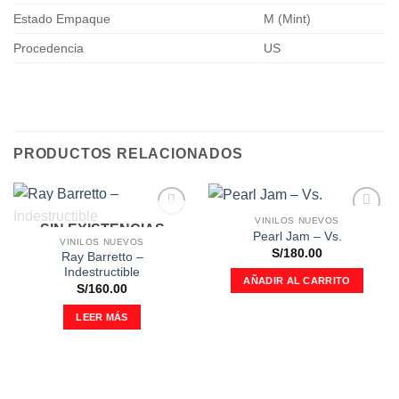
Estado Empaque
M (Mint)
Procedencia
US
PRODUCTOS RELACIONADOS
VINILOS NUEVOS
SIN EXISTENCIAS
Añadir
Añadir
Pearl Jam ‎– Vs.
a la
a la
VINILOS NUEVOS
S/
180.00
lista de
lista de
Ray Barretto –
deseos
deseos
Indestructible
AÑADIR AL CARRITO
S/
160.00
LEER MÁS