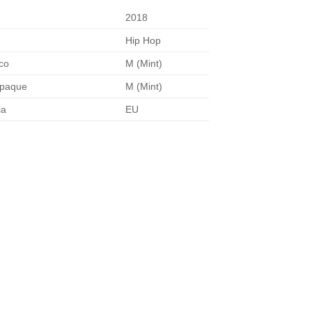
2018
Hip Hop
co
M (Mint)
mpaque
M (Mint)
ia
EU