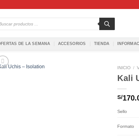
squeda
ductos
OFERTAS DE LA SEMANA
ACCESORIOS
TIENDA
INFORMAC
INICIO
/
Kali 
Añadir
a la
lista de
170.
S/
deseos
Sello
Formato