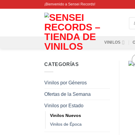
Saltar
¡Bienvenido a Sensei Records!
al
contenido
Bú
de
pro
VINILOS
CATEGORÍAS
Vinilos por Géneros
Ofertas de la Semana
Vinilos por Estado
Vinilos Nuevos
Vinilos de Época