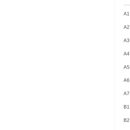
A1
A
A3
A4
A5
A
A7
B1
B2