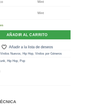
co
Mint
Mint
les
AÑADIR AL CARRITO
Añadir a la lista de deseos
:
Vinilos Nuevos
,
Hip Hop
,
Vinilos por Géneros
Funk
,
Hip Hop
,
Pop
TÉCNICA