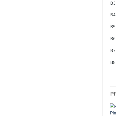
B3
B
B5
B6
B7
B8
P