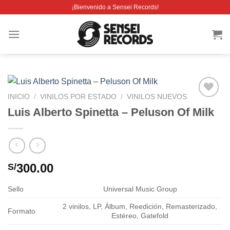
Saltar
¡Bienvenido a Sensei Records!
al
contenido
INICIO
/
VINILOS POR ESTADO
/
VINILOS NUEVOS
Añadir
Luis Alberto Spinetta – Peluson Of Milk
a la
lista de
deseos
300.00
S/
Sello
Universal Music Group
2 vinilos, LP, Álbum, Reedición, Remasterizado,
Formato
Estéreo, Gatefold