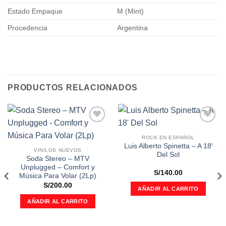
Estado Empaque
M (Mint)
Procedencia
Argentina
PRODUCTOS RELACIONADOS
Añadir
Añadir
a la
a la
ROCK EN ESPAÑOL
lista de
lista de
Luis Alberto Spinetta ‎– A 18′
VINILOS NUEVOS
deseos
deseos
Del Sol
Soda Stereo ‎– MTV
Unplugged – Comfort y
S/
140.00
Música Para Volar (2Lp)
S/
200.00
AÑADIR AL CARRITO
AÑADIR AL CARRITO