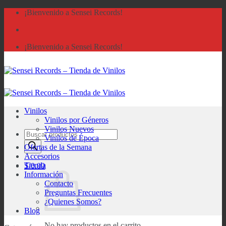
Saltar
¡Bienvenido a Sensei Records!
al
contenido
¡Bienvenido a Sensei Records!
Vinilos
Vinilos por Géneros
Vinilos Nuevos
Búsqueda
Vinilos de Época
de
Ofertas de la Semana
productos
Accesorios
Tienda
S/
0.00
Información
Contacto
Preguntas Frecuentes
¿Quienes Somos?
Blog
No hay productos en el carrito.