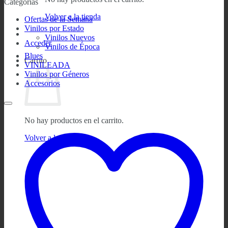
Categorías
Volver a la tienda
Ofertas de la Semana
Vinilos por Estado
Vinilos Nuevos
Acceder
Vinilos de Época
Blues
Carrito
VINILEADA
Vinilos por Géneros
Accesorios
No hay productos en el carrito.
Volver a la tienda