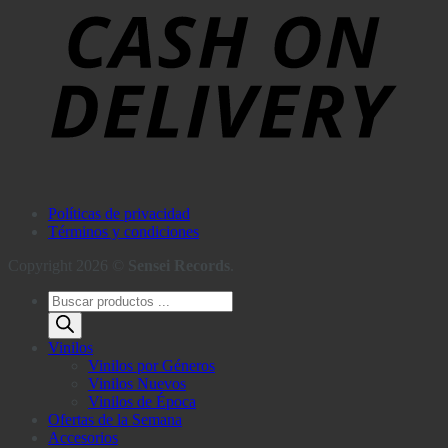
Políticas de privacidad
Términos y condiciones
Copyright 2026 ©
Sensei Records
.
Búsqueda
de
productos
Vinilos
Vinilos por Géneros
Vinilos Nuevos
Vinilos de Época
Ofertas de la Semana
Accesorios